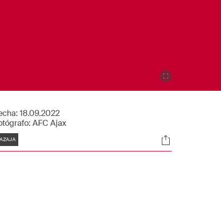
echa:
18.09.2022
otógrafo:
AFC Ajax
tiquetas
Sociales
AZAJA