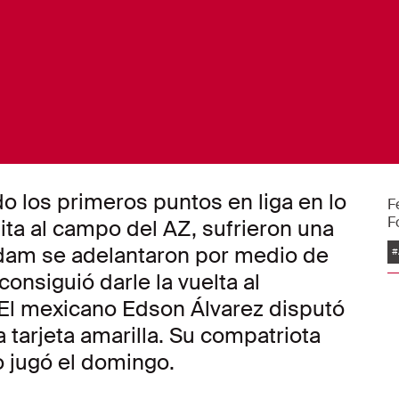
o los primeros puntos en liga en lo
F
F
ita al campo del AZ, sufrieron una
E
rdam se adelantaron por medio de
#
nsiguió darle la vuelta al
El mexicano Edson Álvarez disputó
a tarjeta amarilla. Su compatriota
o jugó el domingo.