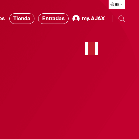
ES
os
Tienda
Entradas
my.AJAX