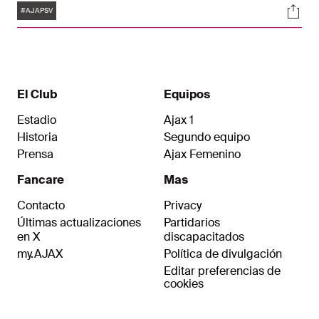
Etiquetas
Soci
un partido malo."
#AJAPSV
El Club
Equipos
Estadio
Ajax 1
Historia
Segundo equipo
Prensa
Ajax Femenino
Fancare
Mas
Contacto
Privacy
Últimas actualizaciones
Partidarios
en X
discapacitados
my.AJAX
Política de divulgación
Editar preferencias de
cookies