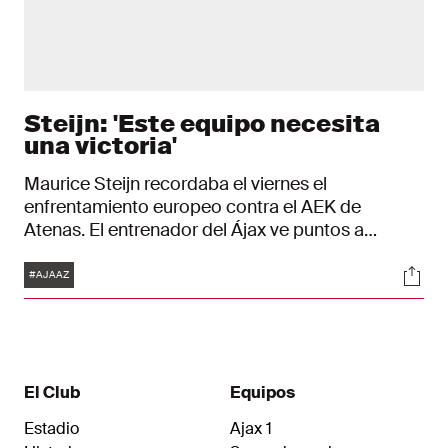
Steijn: 'Este equipo necesita
una victoria'
Maurice Steijn recordaba el viernes el
enfrentamiento europeo contra el AEK de
Atenas. El entrenador del Ájax ve puntos a
mejorar, es consciente de que hay más química
Etiquetas
Soci
en el equipo y está centrado en el partido en casa
#AJAAZ
contra el AZ.
El Club
Equipos
Estadio
Ajax 1