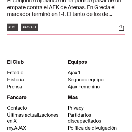
El conjunto rojiblanco no ha podido pasar de un
empate contra el AEK de Atenas. En Grecia el
marcador terminó en 1-1. El tanto de los de
Ámsterdam lo marcó Steven Bergwijn desde el
Etiquetas
Soci
punto de penalti. A tan solo un cuarto de hora del
#UEL
#AEKAJA
final, los griegos igualaron el partido gracias al
gol de Domogaj Vida. Después del 3-3 contra el
Olympique de Marsella de hace dos semanas, el
Ájax es tercero en el grupo B de la UEFA Europa
League con dos puntos en dos partidos.
El Club
Equipos
Estadio
Ajax 1
Historia
Segundo equipo
Prensa
Ajax Femenino
Fancare
Mas
Contacto
Privacy
Últimas actualizaciones
Partidarios
en X
discapacitados
my.AJAX
Política de divulgación