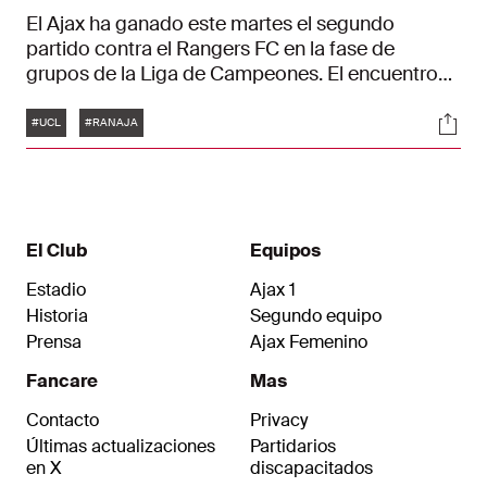
El Ajax ha ganado este martes el segundo
partido contra el Rangers FC en la fase de
grupos de la Liga de Campeones. El encuentro
finalizó con un 1-3, tras haber llegado al
Etiquetas
Soci
descanso con un 0-2 con goles de Steven
#UCL
#RANAJA
Berghuis y Mohammed Kudus. Ya en la segunda
mitad, Francisco Conceição, que había
empezado como suplente, puso el broche al
partido con el tercer tanto de los de Ámsterdam.
El Club
Equipos
Estadio
Ajax 1
Historia
Segundo equipo
Prensa
Ajax Femenino
Fancare
Mas
Contacto
Privacy
Últimas actualizaciones
Partidarios
en X
discapacitados