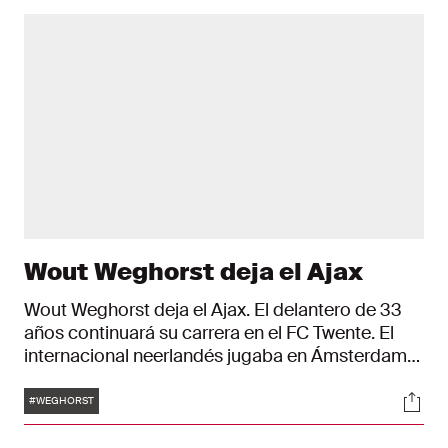
Wout Weghorst deja el Ajax
Wout Weghorst deja el Ajax. El delantero de 33
años continuará su carrera en el FC Twente. El
internacional neerlandés jugaba en Ámsterdam
desde el verano de 2024 y su contrato llegaba a
Etiquetas
Soci
su fin.
#WEGHORST