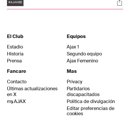
Etiquetas
Soci
bajo la dirección de John van 't Schip acabaron
#AJAHEE
de ultimar todo para asegurarse el domingo la
segunda victoria en casa de la semana.
El Club
Equipos
Estadio
Ajax 1
Historia
Segundo equipo
Prensa
Ajax Femenino
Fancare
Mas
Contacto
Privacy
Últimas actualizaciones
Partidarios
en X
discapacitados
my.AJAX
Política de divulgación
Editar preferencias de
cookies