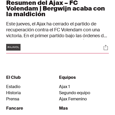
Resumen del Ajax – FC
Volendam | Bergwijn acaba con
la maldición
Este jueves, el Ajax ha cerrado el partido de
recuperación contra el FC Volendam con una
victoria. En el primer partido bajo las órdenes del
entrenador John van ’t Schip, los de Ámsterdam
Etiquetas
Soci
ganaron por 2-0. El capitán Steven Bergwijn
#AJAVOL
rompió la mala racha del equipo en la segunda
parte, antes de que Chuba Akpom cerrara el
marcador con su primer gol con la camiseta
rojiblanca.
El Club
Equipos
Estadio
Ajax 1
Historia
Segundo equipo
Prensa
Ajax Femenino
Fancare
Mas