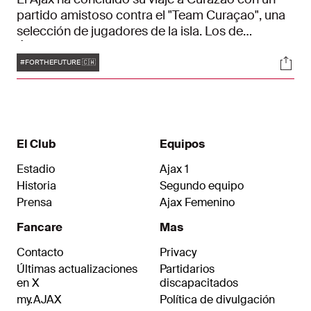
partido amistoso contra el "Team Curaçao", una
selección de jugadores de la isla. Los de
Ámsterdam fueron demasiado fuertes para el
Etiquetas
Soci
equipo local y lograron una victoria por 1-5 en el
#FORTHEFUTURE 🇨🇼
estadio Ergilio Hato. Los goles del Ajax fueron
obra de Mohamed Ihattaren y Christian
Rasmussen (en 4 ocasiones).
El Club
Equipos
Estadio
Ajax 1
Historia
Segundo equipo
Prensa
Ajax Femenino
Fancare
Mas
Contacto
Privacy
Últimas actualizaciones
Partidarios
en X
discapacitados
my.AJAX
Política de divulgación