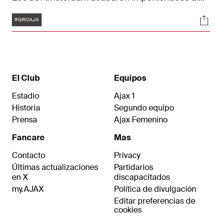
FC Groningen por 1-3 tras una emocionante fase
Etiquetas
Soci
final de la primera mitad. Los goles de los
#GROAJA
visitantes fueron obra de Davy Klaassen, Dusan
Tadic y Steven Berghuis.
El Club
Equipos
Estadio
Ajax 1
Historia
Segundo equipo
Prensa
Ajax Femenino
Fancare
Mas
Contacto
Privacy
Últimas actualizaciones
Partidarios
en X
discapacitados
my.AJAX
Política de divulgación
Editar preferencias de
cookies