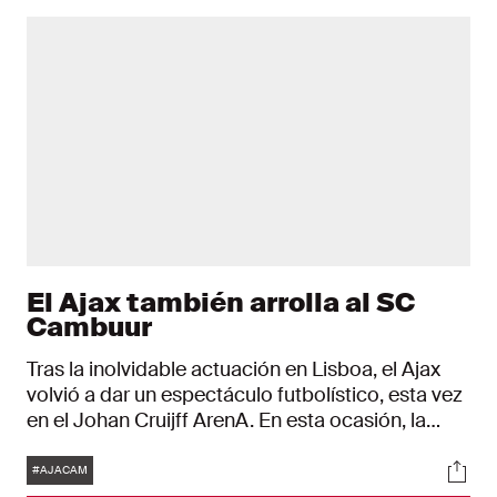
El Ajax también arrolla al SC
Cambuur
Tras la inolvidable actuación en Lisboa, el Ajax
volvió a dar un espectáculo futbolístico, esta vez
en el Johan Cruijff ArenA. En esta ocasión, la
víctima fue el recién ascendido SC Cambuur. Tras
Etiquetas
Soci
lograr el 9-0, el Ajax estuvo a punto de subir el
#AJACAM