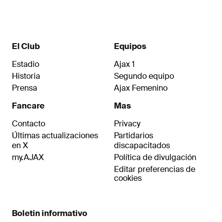
décimo tanto al marcador, pero Ryan
Gravenberch se encontró con el poste en la recta
final del partido.
El Club
Equipos
Estadio
Ajax 1
Historia
Segundo equipo
Prensa
Ajax Femenino
Fancare
Mas
Contacto
Privacy
Últimas actualizaciones
Partidarios
en X
discapacitados
my.AJAX
Política de divulgación
Editar preferencias de
cookies
Boletin informativo