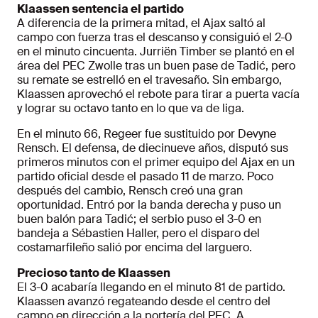
Klaassen sentencia el partido
A diferencia de la primera mitad, el Ajax saltó al
campo con fuerza tras el descanso y consiguió el 2-0
en el minuto cincuenta. Jurriën Timber se plantó en el
área del PEC Zwolle tras un buen pase de Tadić, pero
su remate se estrelló en el travesaño. Sin embargo,
Klaassen aprovechó el rebote para tirar a puerta vacía
y lograr su octavo tanto en lo que va de liga.
En el minuto 66, Regeer fue sustituido por Devyne
Rensch. El defensa, de diecinueve años, disputó sus
primeros minutos con el primer equipo del Ajax en un
partido oficial desde el pasado 11 de marzo. Poco
después del cambio, Rensch creó una gran
oportunidad. Entró por la banda derecha y puso un
buen balón para Tadić; el serbio puso el 3-0 en
bandeja a Sébastien Haller, pero el disparo del
costamarfileño salió por encima del larguero.
Precioso tanto de Klaassen
El 3-0 acabaría llegando en el minuto 81 de partido.
Klaassen avanzó regateando desde el centro del
campo en dirección a la portería del PEC. A