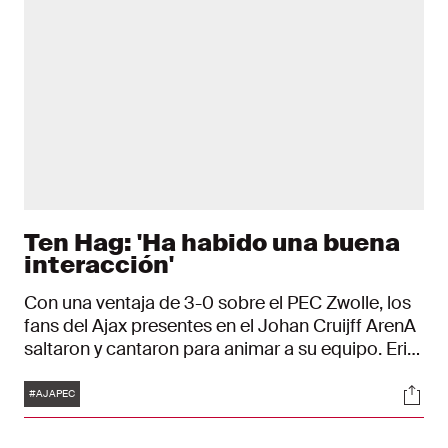
Ten Hag: 'Ha habido una buena
interacción'
Con una ventaja de 3-0 sobre el PEC Zwolle, los
fans del Ajax presentes en el Johan Cruijff ArenA
saltaron y cantaron para animar a su equipo. Erik
ten Hag disfrutó de ello. "Prefiero centrarme en el
Etiquetas
Soci
partido, pero el ambiente ha sido estupendo. El
#AJAPEC
equipo también ha tenido que ver en ello. Hemos
jugado bien y el público sabe apreciarlo. Ha