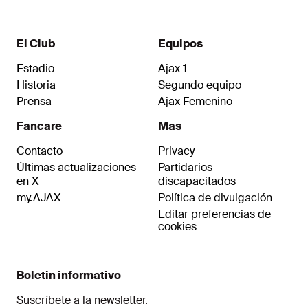
habido una buena interacción."
El Club
Equipos
Estadio
Ajax 1
Historia
Segundo equipo
Prensa
Ajax Femenino
Fancare
Mas
Contacto
Privacy
Últimas actualizaciones
Partidarios
en X
discapacitados
my.AJAX
Política de divulgación
Editar preferencias de
cookies
Boletin informativo
Suscríbete a la newsletter.