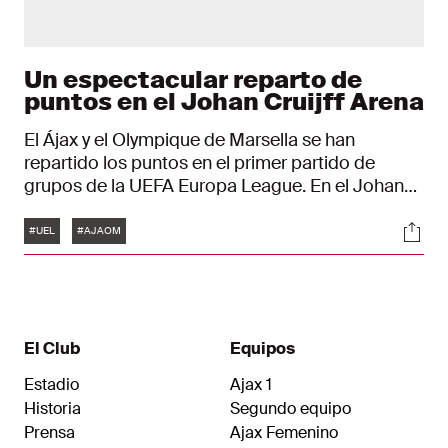
Un espectacular reparto de
puntos en el Johan Cruijff Arena
El Ájax y el Olympique de Marsella se han
repartido los puntos en el primer partido de
grupos de la UEFA Europa League. En el Johan
Cruijff Arena se marcaron 6 goles, repartidos por
Etiquetas
Soci
partes iguales entre ambos equipos. Por
#UEL
#AJAOM
desgracia, los del Ájax permitieron que los
franceses se adelantaran en el marcador en dos
ocasiones.
El Club
Equipos
Estadio
Ajax 1
Historia
Segundo equipo
Prensa
Ajax Femenino