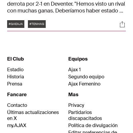
derrota por 2-1 en Deventer. "Hemos visto un rival
con muchas ganas. Deberíamos haber estado al
nivel, pero nos ha faltado energía. Y si después
Etiquetas
Soci
tampoco materializamos nuestras
#GAEAJA
#TENHAG
oportunidades..."
El Club
Equipos
Estadio
Ajax 1
Historia
Segundo equipo
Prensa
Ajax Femenino
Fancare
Mas
Contacto
Privacy
Últimas actualizaciones
Partidarios
en X
discapacitados
my.AJAX
Política de divulgación
Editar preferencias de