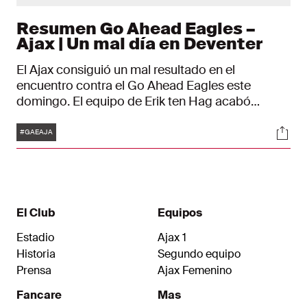
Resumen Go Ahead Eagles –
Ajax | Un mal día en Deventer
El Ajax consiguió un mal resultado en el
encuentro contra el Go Ahead Eagles este
domingo. El equipo de Erik ten Hag acabó
perdiendo por 2-1 contra el decimotercer
Etiquetas
Soci
clasificado de la Liga Neerlandesa. La ventaja
#GAEAJA
sobre el segundo clasificado, el PSV Eindhoven,
ahora es de dos puntos.
El Club
Equipos
Estadio
Ajax 1
Historia
Segundo equipo
Prensa
Ajax Femenino
Fancare
Mas