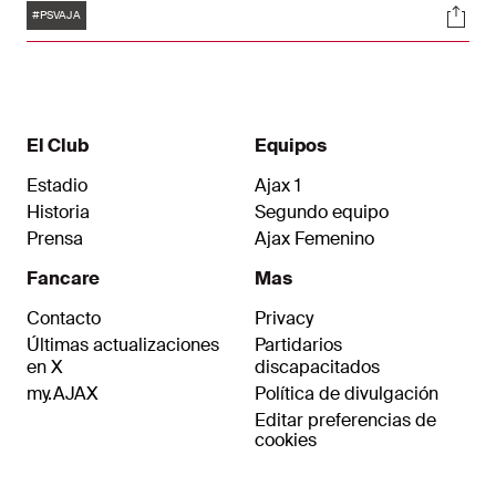
Etiquetas
Soci
el primer equipo de Amsterdam se encuentra en
#PSVAJA
la tercera posición de la competición holandesa.
El Club
Equipos
Estadio
Ajax 1
Historia
Segundo equipo
Prensa
Ajax Femenino
Fancare
Mas
Contacto
Privacy
Últimas actualizaciones
Partidarios
en X
discapacitados
my.AJAX
Política de divulgación
Editar preferencias de
cookies