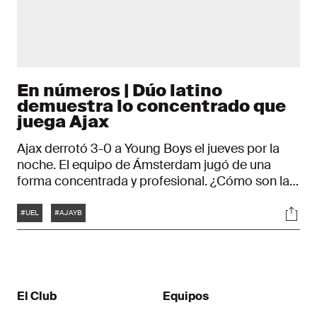
En números | Dúo latino
demuestra lo concentrado que
juega Ajax
Ajax derrotó 3-0 a Young Boys el jueves por la
noche. El equipo de Ámsterdam jugó de una
forma concentrada y profesional. ¿Cómo son las
estadísticas del partido? ¿Y cómo actuó el
Etiquetas
Soci
increíble dúo Álvarez – Martínez?
#UEL
#AJAYB
El Club
Equipos