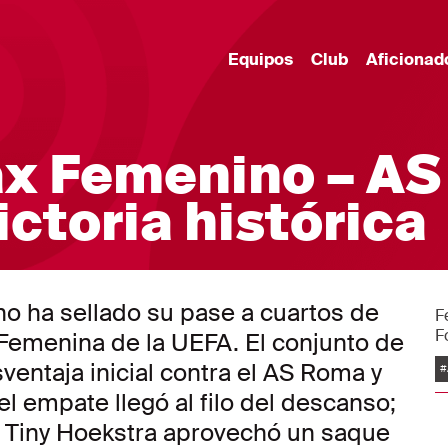
Equipos
Club
Aficionad
x Femenino – AS
ctoria histórica
no ha sellado su pase a cuartos de
F
F
Femenina de la UEFA. El conjunto de
E
entaja inicial contra el AS Roma y
#
el empate llegó al filo del descanso;
o, Tiny Hoekstra aprovechó un saque