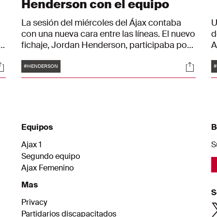
Henderson con el equipo
La sesión del miércoles del Ájax contaba
U
con una nueva cara entre las líneas. El nuevo
d
fichaje, Jordan Henderson, participaba por
A
primera vez en el entrenamiento.
s
Etiquetas
ociales
Social
J
#HENDERSON
#
d
m
K
E
B
Equipos
B
c
T
Ajax 1
S
Segundo equipo
Ajax Femenino
Mas
S
Privacy
Partidarios discapacitados