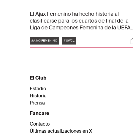
El Ajax Femenino ha hecho historia al
clasificarse para los cuartos de final de la
Liga de Campeones Femenina de la UEFA.
El partido contra el AS Roma en el Johan
Etiquetas
S
Cruijff ArenA acabó 2-1.
#AJAXFEMENINO
#UWCL
El Club
Estadio
Historia
Prensa
Fancare
Contacto
Últimas actualizaciones en X