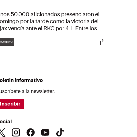
nos 50.000 aficionados presenciaron el
omingo por la tarde como la victoria del
jax vencía ante el RKC por 4-1. Entre los
eguidores se encontraba el recién llegado
Etiquetas
es
Sociales
ordan Henderson. Brian Brobbey marcó
AJARKC
os goles antes del descanso ante la
irada del inglés. Tras una hora de juego,
ristian Hlynsson ayudaba al Ajax con el 3-1.
l último tanto fue a cargo de Steven
erghuis: 4-1. Con los tres puntos
oletin informativo
onseguidos, el Ajax se acerca al AZ y al FC
wente.
uscríbete a la newsletter.
Inscribir
ocial