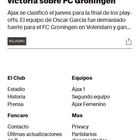
victoria sobre FC Groningen
Ajax se clasificó el jueves para la final de los play-
offs. El equipo de Oscar García fue demasiado
fuerte para el FC Groningen en Volendam y ganó
2-0 gracias a los goles de Davy Klaassen y Jorthy
Etiquetas
Soci
Mokio.
#AJAGRO
El Club
Equipos
Estadio
Ajax 1
Historia
Segundo equipo
Prensa
Ajax Femenino
Fancare
Mas
Contacto
Privacy
Últimas actualizaciones
Partidarios