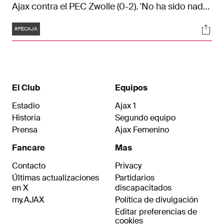
Ajax contra el PEC Zwolle (0-2). 'No ha sido nada
fácil. Hemos tenido un juego demasiado
Etiquetas
Soci
frenético. El equipo ha perdido el balón
#PECAJA
innecesariamente con demasiada frecuencia y
ha permitido que el rival jugase a la contra.'
El Club
Equipos
Estadio
Ajax 1
Historia
Segundo equipo
Prensa
Ajax Femenino
Fancare
Mas
Contacto
Privacy
Últimas actualizaciones
Partidarios
en X
discapacitados
my.AJAX
Política de divulgación
Editar preferencias de
cookies