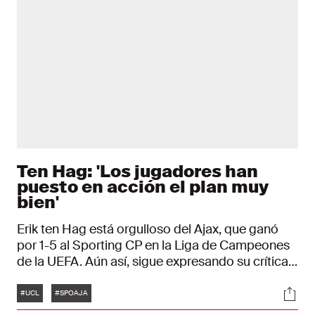
Ten Hag: 'Los jugadores han
puesto en acción el plan muy
bien'
Erik ten Hag está orgulloso del Ajax, que ganó
por 1-5 al Sporting CP en la Liga de Campeones
de la UEFA. Aún así, sigue expresando su crítica
constructiva hacia su club.
Etiquetas
Soci
#UCL
#SPOAJA