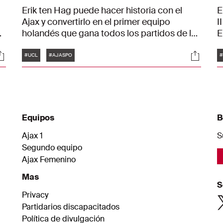
Erik ten Hag puede hacer historia con el
E
Ajax y convertirlo en el primer equipo
I
holandés que gana todos los partidos de la
E
fase de grupos de la Liga de Campeones de
E
Etiquetas
ociales
Social
la UEFA. Dijo eso y algunas cosas más en la
m
#UCL
#AJASPO
#
rueda de prensa previa al partido en casa
contra el Sporting CP.
Equipos
B
Ajax 1
S
Segundo equipo
Ajax Femenino
Mas
S
Privacy
Partidarios discapacitados
Política de divulgación