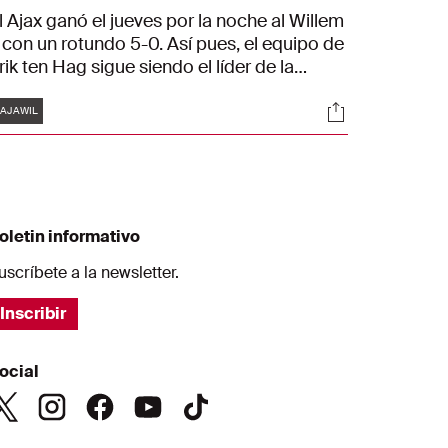
l Ajax ganó el jueves por la noche al Willem
I con un rotundo 5-0. Así pues, el equipo de
rik ten Hag sigue siendo el líder de la
redivisie. Cuatro de los cinco goles fueron
Etiquetas
es
Sociales
arcados por sudamericanos.
AJAWIL
oletin informativo
uscríbete a la newsletter.
Inscribir
ocial