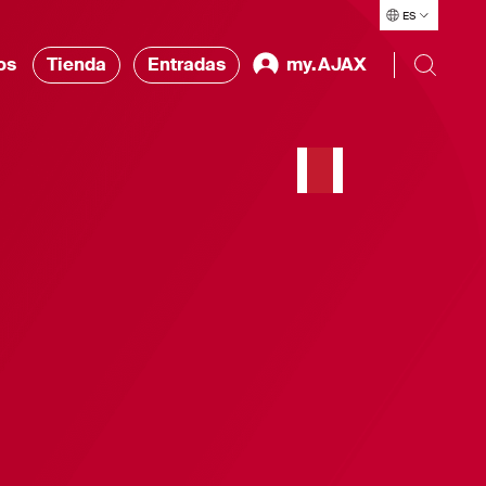
ES
os
Tienda
Entradas
my.AJAX