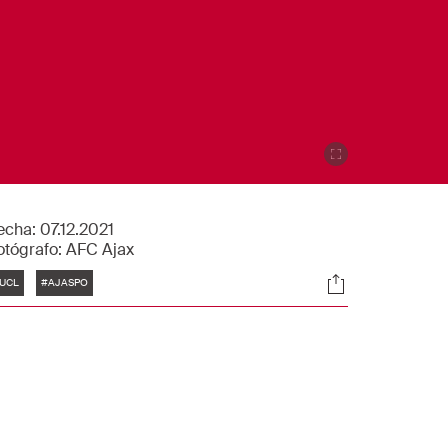
echa:
07.12.2021
otógrafo:
AFC Ajax
tiquetas
Sociales
UCL
#AJASPO