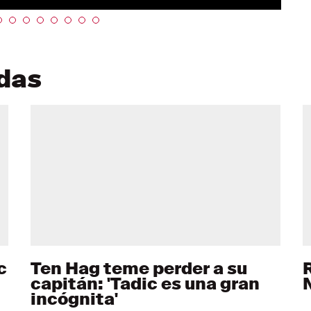
adas
c
Ten Hag teme perder a su
capitán: 'Tadic es una gran
incógnita'