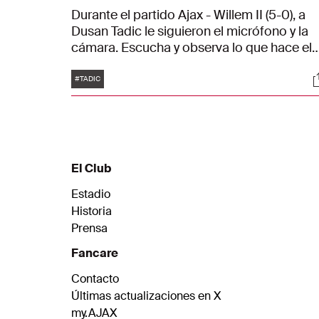
Durante el partido Ajax - Willem II (5-0), a
Dusan Tadic le siguieron el micrófono y la
cámara. Escucha y observa lo que hace el
capitán del Ajax durante un partido para
Etiquetas
S
mantener a sus compañeros atentos.
#TADIC
El Club
Estadio
Historia
Prensa
Fancare
Contacto
Últimas actualizaciones en X
my.AJAX