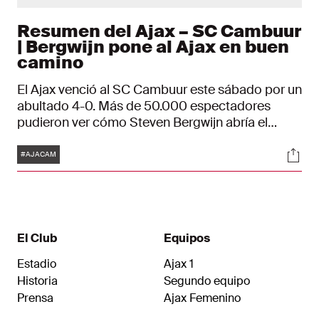
Resumen del Ajax – SC Cambuur
| Bergwijn pone al Ajax en buen
camino
El Ajax venció al SC Cambuur este sábado por un
abultado 4-0. Más de 50.000 espectadores
pudieron ver cómo Steven Bergwijn abría el
marcador con dos tantos para los suyos en la
Etiquetas
Soci
primera mitad. Devyne Rensch y Mohammed
#AJACAM
Kudus aumentaron la ventaja el marcador
después del descanso. Con este resultado, el
Ajax puede afrontar con optimismo el partido de
la Liga de Campeones del próximo miércoles
contra el Rangers FC.
El Club
Equipos
Estadio
Ajax 1
Historia
Segundo equipo
Prensa
Ajax Femenino