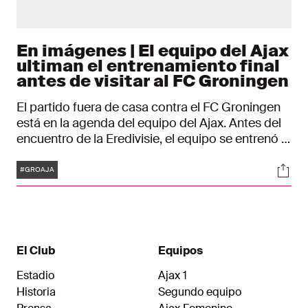
En imágenes | El equipo del Ajax
ultiman el entrenamiento final
antes de visitar al FC Groningen
El partido fuera de casa contra el FC Groningen
está en la agenda del equipo del Ajax. Antes del
encuentro de la Eredivisie, el equipo se entrenó el
sábado por última vez. El partido en el estadio
Etiquetas
Soci
Euroborg empieza el domingo a las 14:30 horas.
#GROAJA
El Club
Equipos
Estadio
Ajax 1
Historia
Segundo equipo