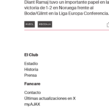
Diant Ramaj tuvo un importante papel en l
victoria de 1-2 en Noruega frente al
Bodø/Glimt en la Liga Europa Conferencia
de la UEFA. El portero mantuvo al Ajax en
Etiquetas
S
pie con unas cuantas paradas
#UECL
#BODAJA
espectaculares. Lógicamente recordó con
satisfacción la victoria y recalcó sobre tod
la prestación del equipo. "Nuestra
mentalidad fue decisiva. Nos hemos
esforzado mucho."
El Club
Estadio
Historia
Prensa
Fancare
Contacto
Últimas actualizaciones en X
my.AJAX