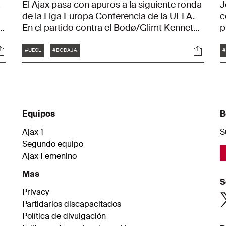
a
El Ajax pasa con apuros a la siguiente ronda
J
de la Liga Europa Conferencia de la UEFA.
c
En el partido contra el Bodø/Glimt Kenneth
p
Taylor se afianzó como el ganador del
i
Etiquetas
ociales
Social
partido tras un gol en el tiempo añadido: 1-2.
c
#UECL
#BODAJA
#
El viernes será el sorteo para los octavos.
c
o
C
"
e
Equipos
B
Ajax 1
S
Segundo equipo
Ajax Femenino
Mas
S
Privacy
Partidarios discapacitados
Política de divulgación