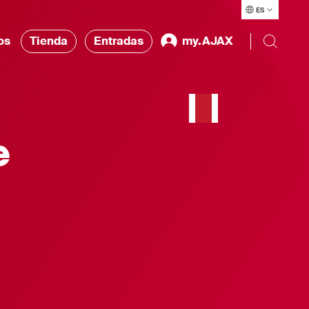
ES
os
Tienda
Entradas
my.AJAX
e