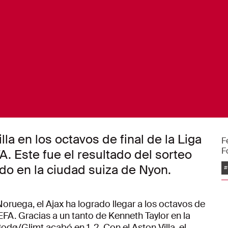
lla en los octavos de final de la Liga
F
F
. Este fue el resultado del sorteo
E
ado en la ciudad suiza de Nyon.
#
ruega, el Ajax ha logrado llegar a los octavos de
EFA. Gracias a un tanto de Kenneth Taylor en la
Bodø/Glimt acabó en 1-2. Con el Aston Villa, el