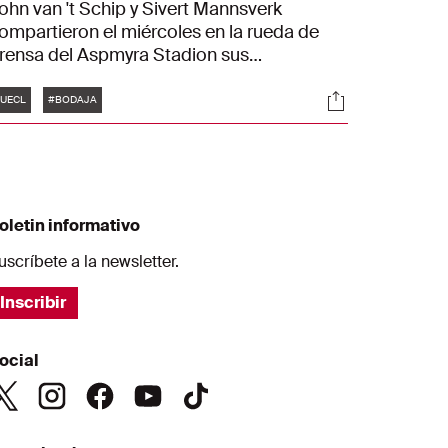
ohn van 't Schip y Sivert Mannsverk
ompartieron el miércoles en la rueda de
rensa del Aspmyra Stadion sus
mpresiones sobre el partido de vuelta
Etiquetas
es
Sociales
ontra el Bodø/Glimt. El entrenador fue
UECL
#BODAJA
laro sobre el encuentro en la Liga de
onferencias de la UEFA en Noruega.
Sabemos que será difícil y que debemos
sforzarnos mucho."
oletin informativo
uscríbete a la newsletter.
Inscribir
ocial