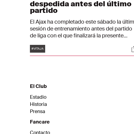
despedida antes del último
partido
El Ajax ha completado este sábado la últi
sesión de entrenamiento antes del partido
de liga con el que finalizará la presente
temporada. Los de Ámsterdam, que ya se
Etiquetas
S
han coronado como campeones de liga,
#VITAJA
visitarán este domingo al Vitesse, el sexto
clasificado. El encuentro en Arnhem dará
comienzo a las 14:30.
El Club
Estadio
Historia
Prensa
Fancare
Contacto