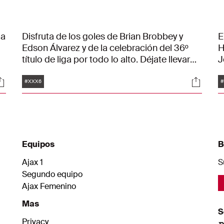
ma
Disfruta de los goles de Brian Brobbey y
E
Edson Álvarez y de la celebración del 36º
H
título de liga por todo lo alto. Déjate llevar
J
por estas preciosas imágenes de 360
t
Etiquetas
ociales
Social
grados y revive la celebración del
c
#XXX6
campeonato como si hubieses estado allí.
e
c
H
e
Equipos
B
Ajax 1
S
Segundo equipo
Ajax Femenino
Mas
S
Privacy