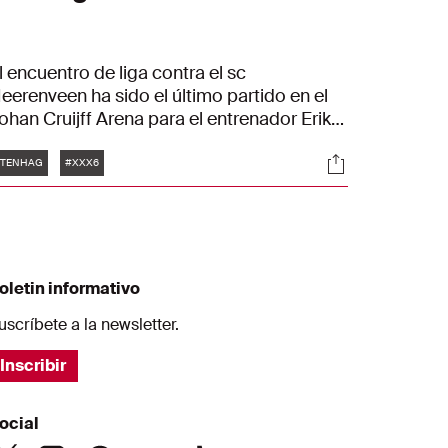
l encuentro de liga contra el sc
eerenveen ha sido el último partido en el
ohan Cruijff Arena para el entrenador Erik
en Hag. El partido en el que el Ajax ha
Etiquetas
es
Sociales
onseguido su 36º título de liga y en el que
#TENHAG
#XXX6
l técnico ha celebrado su tercer
ampeonato con los de Ámsterdam.
emos seguido a Ten Hag y te traemos
stas bonitas imágenes.
oletin informativo
uscríbete a la newsletter.
Inscribir
ocial