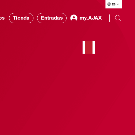
ES
os
Tienda
Entradas
my.AJAX