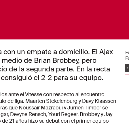
 con un empate a domicilio. El Ajax
F
F
 medio de Brian Brobbey, pero
E
io de la segunda parte. En la recta
#
z consiguió el 2-2 para su equipo.
ios ante el Vitesse con respecto al encuentro
tulo de liga. Maarten Stekelenburg y Davy Klaassen
tras que Noussair Mazraoui y Jurriën Timber se
ugar, Devyne Rensch, Youri Regeer, Brobbey y Jay
ro de 21 años hizo su debut con el primer equipo