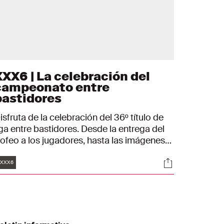
XXX6 | La celebración del
campeonato entre
bastidores
isfruta de la celebración del 36º título de
iga entre bastidores. Desde la entrega del
rofeo a los jugadores, hasta las imágenes
el vestuario. Desde la celebración sobre el
Etiquetas
es
Sociales
ampo, hasta la fiesta en el aparcamiento.
XXX6