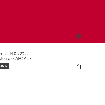
echa:
14.05.2022
otógrafo:
AFC Ajax
tiquetas
Sociales
VITAJA