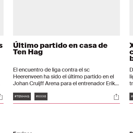
s
Último partido en casa de
Ten Hag
El encuentro de liga contra el sc
D
Heerenveen ha sido el último partido en el
l
Johan Cruijff Arena para el entrenador Erik
t
ten Hag. El partido en el que el Ajax ha
d
Etiquetas
ociales
Social
conseguido su 36º título de liga y en el que
c
#TENHAG
#XXX6
#
el técnico ha celebrado su tercer
campeonato con los de Ámsterdam.
Hemos seguido a Ten Hag y te traemos
estas bonitas imágenes.