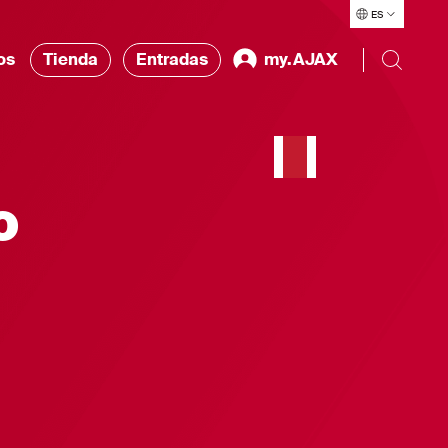
ES
os
Tienda
Entradas
my.AJAX
o