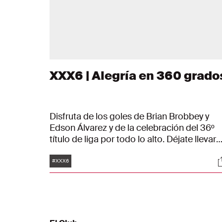
XXX6 | Alegría en 360 grado
Disfruta de los goles de Brian Brobbey y
Edson Álvarez y de la celebración del 36º
título de liga por todo lo alto. Déjate llevar
por estas preciosas imágenes de 360
Etiquetas
S
grados y revive la celebración del
#XXX6
campeonato como si hubieses estado allí.