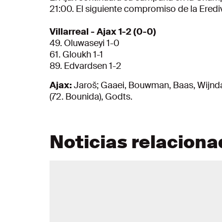
21:00. El siguiente compromiso de la Eredivi
Villarreal - Ajax 1-2 (0-0)
49. Oluwaseyi 1-0
61. Gloukh 1-1
89. Edvardsen 1-2
Ajax:
Jaroš; Gaaei, Bouwman, Baas, Wijndal 
(72. Bounida), Godts.
Noticias relacion