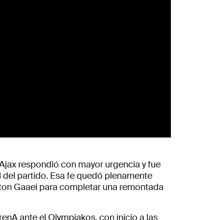
 Ajax respondió con mayor urgencia y fue
 del partido. Esa fe quedó plenamente
 Anton Gaaei para completar una remontada
ArenA
ante el
Olympiakos
, con inicio a las