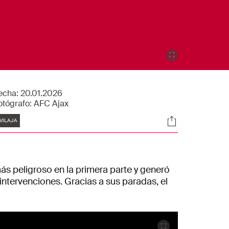
echa:
20.01.2026
otógrafo:
AFC Ajax
tiquetas
Sociales
VILAJA
más peligroso en la primera parte y generó
intervenciones. Gracias a sus paradas, el