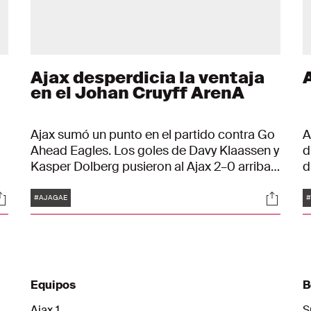
Ajax desperdicia la ventaja
en el Johan Cruyff ArenA
Ajax sumó un punto en el partido contra Go
A
Ahead Eagles. Los goles de Davy Klaassen y
d
Kasper Dolberg pusieron al Ajax 2–0 arriba,
d
pero en la segunda mitad todo se torció
f
Etiquetas
ociales
Social
cuando Go Ahead Eagles marcó dos veces.
n
#AJAGAE
#
t
la
E
a
f
S
Equipos
B
C
n
Ajax 1
S