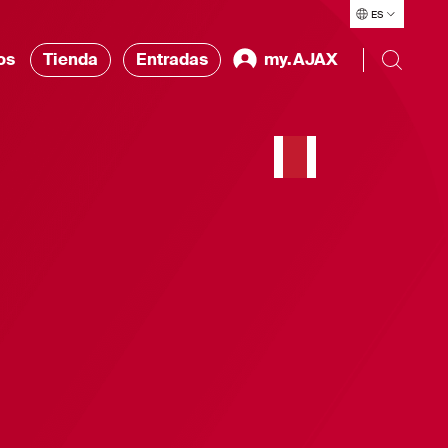
ES
os
Tienda
Entradas
my.AJAX