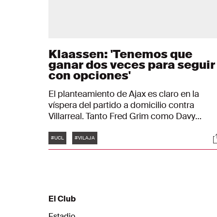
Klaassen: 'Tenemos que
ganar dos veces para seguir
con opciones'
El planteamiento de Ajax es claro en la
víspera del partido a domicilio contra
Villarreal. Tanto Fred Grim como Davy
Klaassen dejaron claro que los Ajaciedas
Etiquetas
S
van a por la victoria. "Hay una pequeña
#UCL
#VILAJA
posibilidad, pero mientras exista, hay que ir
a por todas", dijo Klaassen sobre alcanzar 
ronda intermedia de la UEFA Champions
League.
El Club
Estadio