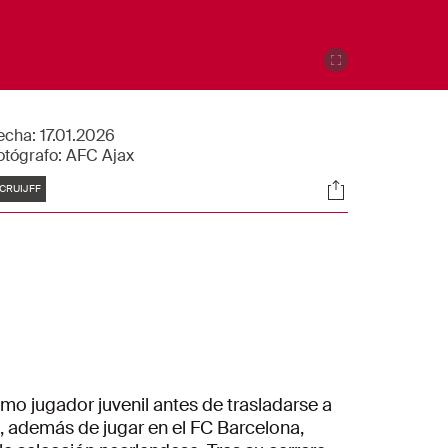
echa:
17.01.2026
otógrafo:
AFC Ajax
tiquetas
Sociales
CRUIJFF
omo jugador juvenil antes de trasladarse a
, además de jugar en el FC Barcelona,