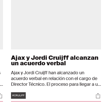
Ajax y Jordi Cruijff alcanzan
un acuerdo verbal
s
Ajax y Jordi Cruijff han alcanzado un
acuerdo verbal en relación con el cargo de
Director Técnico. El proceso para llegar a un
nombramiento definitivo se encuentra en su
Etiquetas
ociales
Social
en
fase final y aún deben darse algunos pasos.
#CRUIJFF
El objetivo de Ajax es que Cruijff pueda
comenzar a principios de febrero de 2026.