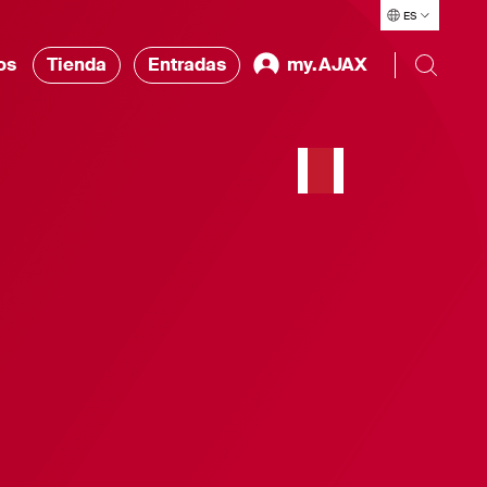
ES
os
Tienda
Entradas
my.AJAX