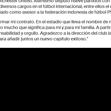
Manchester United. Asimismo disputó nueve partidos con 
versos cargos en el fútbol internacional, entre ellos el 
culado como asesor a la federación indonesia de fútbol P
 firmar mi contrato. En el estadio que lleva el nombre d
lo mucho que significa para mí y para mi familia. A part
sabilidad y orgullo. Agradezco a la dirección del club l
 para añadir juntos un nuevo capítulo exitoso."