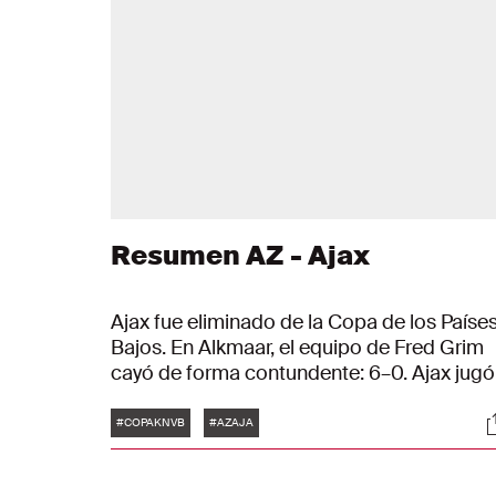
Resumen AZ - Ajax
Ajax fue eliminado de la Copa de los Paíse
Bajos. En Alkmaar, el equipo de Fred Grim
cayó de forma contundente: 6–0. Ajax jugó
con diez hombres durante los últimos 25
Etiquetas
S
minutos tras la tarjeta roja al defensor Ow
#COPAKNVB
#AZAJA
Wijndal.