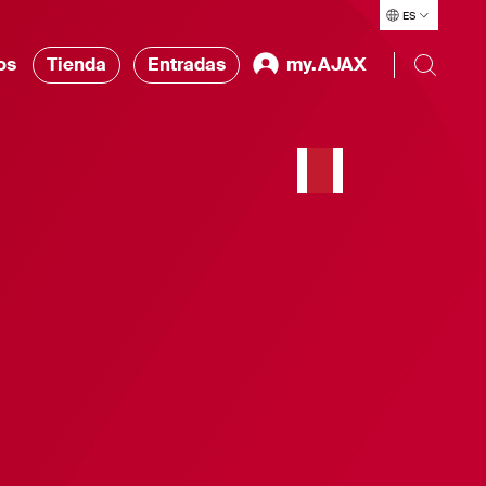
ES
os
Tienda
Entradas
my.AJAX