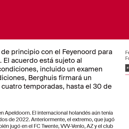
 de principio con el Feyenoord para
F
F
 El acuerdo está sujeto al
E
condiciones, incluido un examen
#
iciones, Berghuis firmará un
á cuatro temporadas, hasta el 30 de
en Apeldoorn. El internacional holandés aún tenía
os de 2022. Anteriormente, el extremo, que jugó
ién jugó en el FC Twente, VVV-Venlo, AZ y el club