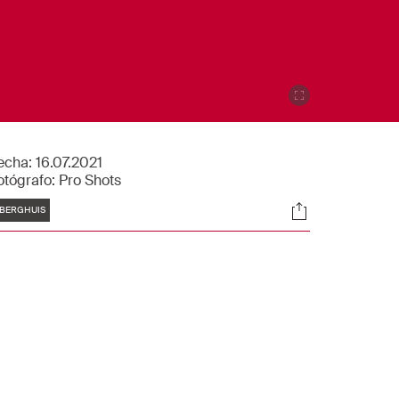
echa:
16.07.2021
otógrafo:
Pro Shots
tiquetas
Sociales
BERGHUIS