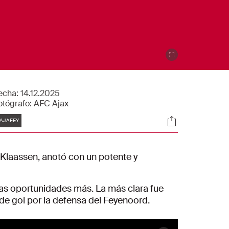
echa:
14.12.2025
otógrafo:
AFC Ajax
tiquetas
Sociales
AJAFEY
y Klaassen, anotó con un potente y
rias oportunidades más. La más clara fue
de gol por la defensa del Feyenoord.