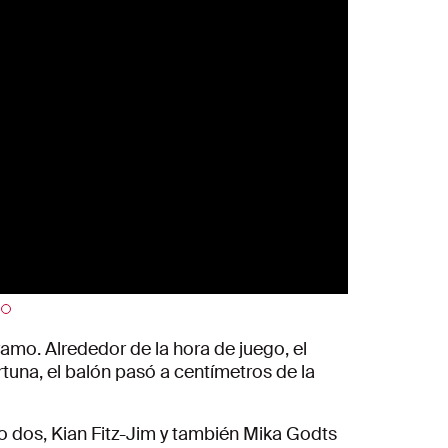
mo. Alrededor de la hora de juego, el
una, el balón pasó a centímetros de la
vo dos, Kian Fitz-Jim y también Mika Godts