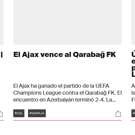
|
El Ajax vence al Qarabağ FK
El Ajax ha ganado el partido de la UEFA
A
Champions League contra el Qarabağ FK. El
l
encuentro en Azerbaiyán terminó 2-4. La
F
victoria supone el primer triunfo del Ajax en
l
Etiquetas
ociales
Social
s
la fase de liga de la Champions League, lo
p
#UCL
#QARAJA
#
que le da sus primeros tres puntos.
i.