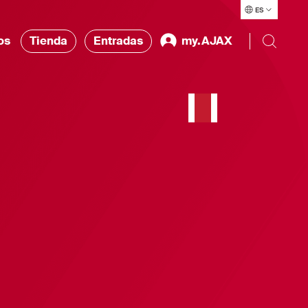
ES
os
Tienda
Entradas
my.AJAX