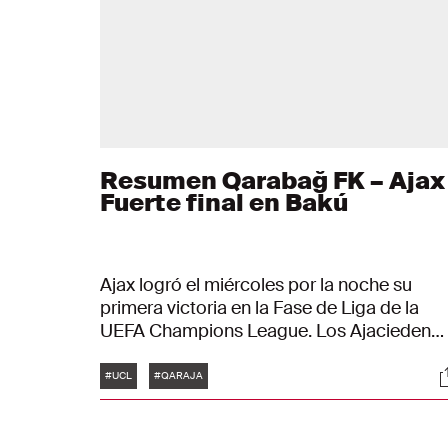
Resumen Qarabağ FK – Ajax 
Fuerte final en Bakú
Ajax logró el miércoles por la noche su
primera victoria en la Fase de Liga de la
UEFA Champions League. Los Ajacieden
vencieron a Qarabağ FK por 2–4 gracias a
Etiquetas
S
un fuerte empuje en los minutos finales. Lo
#UCL
#QARAJA
goles de Ámsterdam llegaron de Oscar
Gloukh (dos), Kasper Dolberg y Anton Gaae