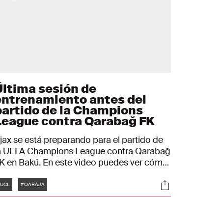
Última sesión de
entrenamiento antes del
partido de la Champions
League contra Qarabağ FK
jax se está preparando para el partido de
a UEFA Champions League contra Qarabağ
K en Bakú. En este video puedes ver cómo
os jugadores del Ajax se están preparando
Etiquetas
es
Sociales
ara el encuentro.
UCL
#QARAJA