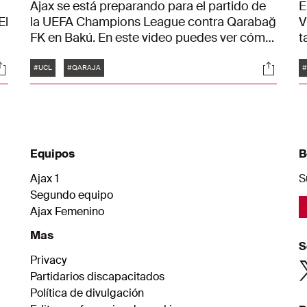
Ajax se está preparando para el partido de
E
El
la UEFA Champions League contra Qarabağ
V
FK en Bakú. En este video puedes ver cómo
t
n
los jugadores del Ajax se están preparando
D
Etiquetas
ociales
Social
para el encuentro.
a
#UCL
#QARAJA
#
C
Equipos
B
Ajax 1
S
Segundo equipo
Ajax Femenino
Mas
S
Privacy
Partidarios discapacitados
Política de divulgación