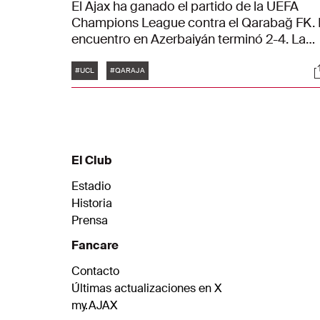
El Ajax ha ganado el partido de la UEFA
Champions League contra el Qarabağ FK. 
encuentro en Azerbaiyán terminó 2-4. La
victoria supone el primer triunfo del Ajax e
Etiquetas
S
la fase de liga de la Champions League, lo
#UCL
#QARAJA
que le da sus primeros tres puntos.
El Club
Estadio
Historia
Prensa
Fancare
Contacto
Últimas actualizaciones en X
my.AJAX