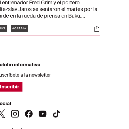
l entrenador Fred Grim y el portero
itezslav Jaros se sentaron el martes por la
arde en la rueda de prensa en Bakú.
urante el encuentro con la prensa, los
Etiquetas
es
Sociales
jacied adelantaron el duelo de la UEFA
UCL
#QARAJA
hampions League contra el Qarabağ FK.
oletin informativo
uscríbete a la newsletter.
Inscribir
ocial