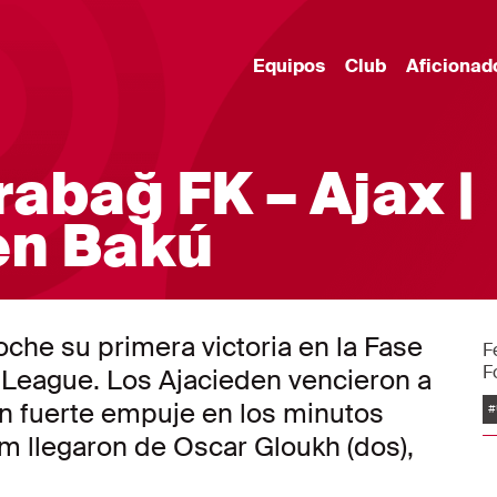
Equipos
Club
Aficionad
bağ FK – Ajax |
 en Bakú
noche su primera victoria en la Fase
F
F
League. Los Ajacieden vencieron a
E
n fuerte empuje en los minutos
#
m llegaron de Oscar Gloukh (dos),