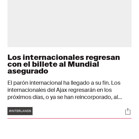
Los internacionales regresan
con el billete al Mundial
asegurado
El parón internacional ha llegado a su fin. Los
internacionales del Ajax regresarán en los
próximos días, o ya se han reincorporado, al
complejo de entrenamiento de Toekomst. En
Etiquetas
Soci
este resumen encontrarás los acontecimientos
#INTERLANDS
más importantes del reciente parón
internacional.