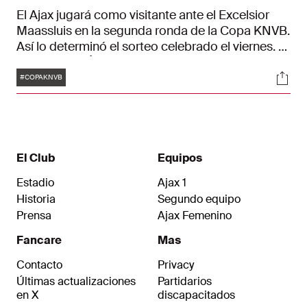
El Ajax jugará como visitante ante el Excelsior
Maassluis en la segunda ronda de la Copa KNVB.
Así lo determinó el sorteo celebrado el viernes. El
conjunto de Ámsterdam se enfrentará al equipo
Etiquetas
Soci
de Maassluis los días 16, 17 o 18 de diciembre.
#COPAKNVB
El Club
Equipos
Estadio
Ajax 1
Historia
Segundo equipo
Prensa
Ajax Femenino
Fancare
Mas
Contacto
Privacy
Últimas actualizaciones
Partidarios
en X
discapacitados