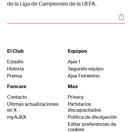
de la Liga de Campeones de la UEFA.
Soci
El Club
Equipos
Estadio
Ajax 1
Historia
Segundo equipo
Prensa
Ajax Femenino
Fancare
Mas
Contacto
Privacy
Últimas actualizaciones
Partidarios
en X
discapacitados
my.AJAX
Política de divulgación
Editar preferencias de
cookies