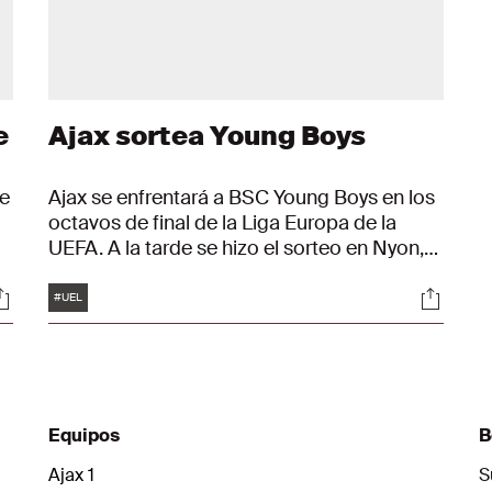
e
Ajax sortea Young Boys
de
Ajax se enfrentará a BSC Young Boys en los
octavos de final de la Liga Europa de la
UEFA. A la tarde se hizo el sorteo en Nyon,
Suiza.
Etiquetas
ociales
Social
n
#UEL
Equipos
B
Ajax 1
S