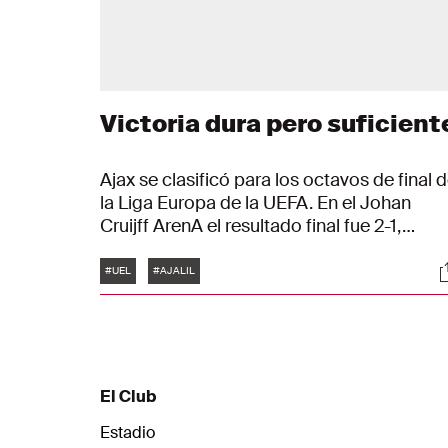
Victoria dura pero suficient
Ajax se clasificó para los octavos de final 
la Liga Europa de la UEFA. En el Johan
Cruijff ArenA el resultado final fue 2-1,
gracias a goles de Davy Klaassen y David
Etiquetas
S
Neres. Una semana antes, el equipo de Te
#UEL
#AJALIL
Hag sacó el mismo resultado.
El Club
Estadio