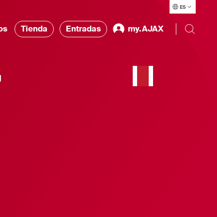
ES
os
Tienda
Entradas
my.AJAX
’