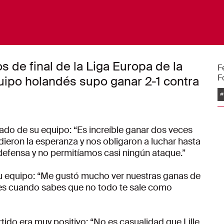
os de final de la Liga Europa de la
F
F
quipo holandés supo ganar 2-1 contra
E
#
ado de su equipo: “Es increíble ganar dos veces
rdieron la esperanza y nos obligaron a luchar hasta
defensa y no permitíamos casi ningún ataque.”
 su equipo: “Me gustó mucho ver nuestras ganas de
oles cuando sabes que no todo te sale como
tido era muy positivo: “No es casualidad que Lille