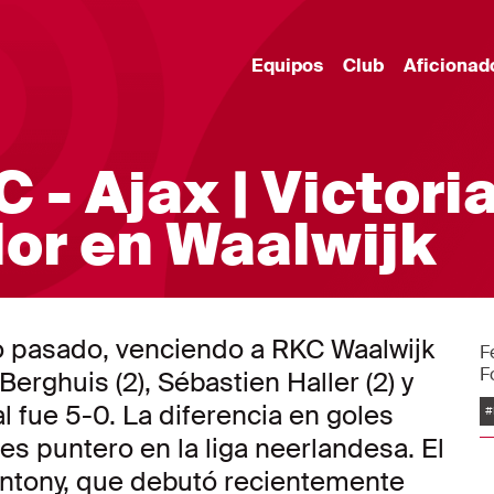
Equipos
Club
Aficionad
- Ajax | Victori
or en Waalwijk
o pasado, venciendo a RKC Waalwijk
F
F
erghuis (2), Sébastien Haller (2) y
E
al fue 5-0. La diferencia en goles
#
es puntero en la liga neerlandesa. El
Antony, que debutó recientemente