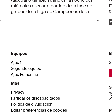
Ajax ganó también ganó en la noche del
m
miércoles el cuarto partido de la fase de
g
grupos de la Liga de Campeones de la
U
UEFA.
ociales
Social
g
#
v
Equipos
B
Ajax 1
S
Segundo equipo
Ajax Femenino
Mas
S
Privacy
Partidarios discapacitados
Política de divulgación
Editar preferencias de cookies
P