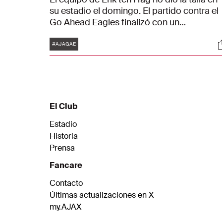
su estadio el domingo. El partido contra el
Go Ahead Eagles finalizó con un
decepcionante 0-0 en el marcador. Sin
Etiquetas
S
embargo, el Ajax sigue en lo más alto de la
#AJAGAE
Eredivisie gracias al saldo de goles.
El Club
Estadio
Historia
Prensa
Fancare
Contacto
Últimas actualizaciones en X
my.AJAX