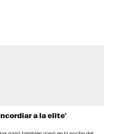
Incordiar a la elite'
jax ganó también ganó en la noche del