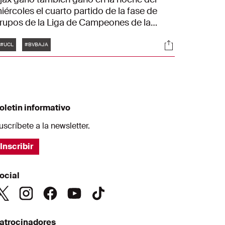
iércoles el cuarto partido de la fase de
rupos de la Liga de Campeones de la
EFA. El entrenador Erik ten Hag y el
Etiquetas
es
Sociales
oleador Davy Klaassen recordaron la
#UCL
#BVBAJA
ictoria por 1-3 ante el Dortmund.
oletin informativo
uscríbete a la newsletter.
Inscribir
ocial
atrocinadores