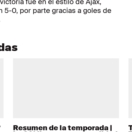
victoria fue en el estilo de Ajax,
5-0, por parte gracias a goles de
.
adas
º
Resumen de la temporada |