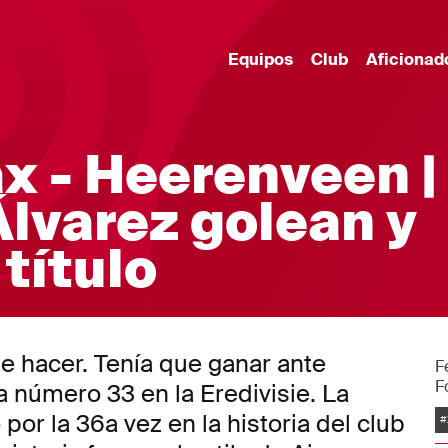
Equipos
Club
Aficionad
x - Heerenveen |
Álvarez golean y
título
ue hacer. Tenía que ganar ante
F
F
 número 33 en la Eredivisie. La
E
 por la 36a vez en la historia del club
#