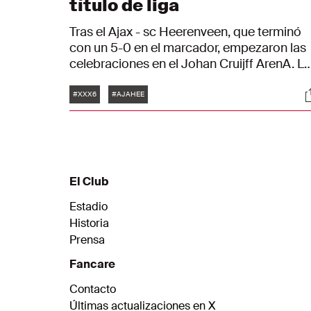
título de liga
Tras el Ajax - sc Heerenveen, que terminó
con un 5-0 en el marcador, empezaron las
celebraciones en el Johan Cruijff ArenA. L
jugadores fueron llamados por la megafon
Etiquetas
S
uno a uno. A continuación, el icono del Aja
#XXX6
#AJAHEE
Jari Litmanen entregó el trofeo al equipo.
El Club
Estadio
Historia
Prensa
Fancare
Contacto
Últimas actualizaciones en X