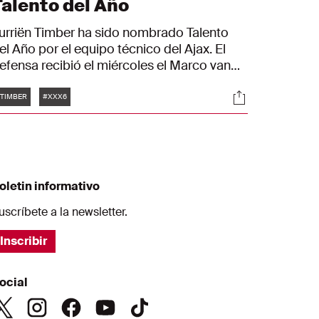
Talento del Año
urriën Timber ha sido nombrado Talento
el Año por el equipo técnico del Ajax. El
efensa recibió el miércoles el Marco van
asten Award en un Johan Cruijff ArenA
Etiquetas
es
Sociales
leno hasta la bandera.
TIMBER
#XXX6
oletin informativo
uscríbete a la newsletter.
Inscribir
ocial