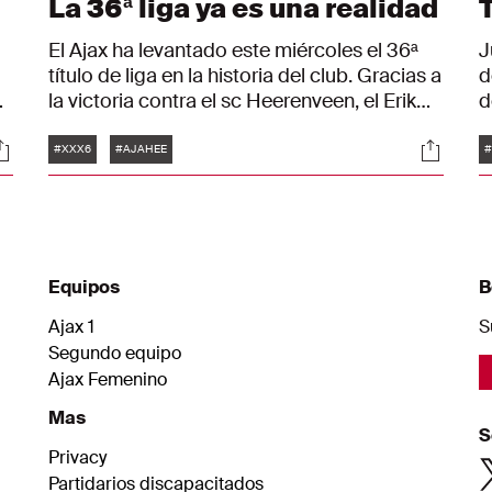
La 36ª liga ya es una realidad
El Ajax ha levantado este miércoles el 36ª
J
título de liga en la historia del club. Gracias a
d
os
la victoria contra el sc Heerenveen, el Erik
d
ía
ten Hag ya no podrá quedar por detrás del
B
Etiquetas
ociales
Social
x
segundo clasificado. En el resumen de la
l
#XXX6
#AJAHEE
#
temporada, puedes leer cómo el Ajax ha
sido coronado como el mejor equipo de los
Países Bajos.
Equipos
B
Ajax 1
S
Segundo equipo
Ajax Femenino
Mas
S
Privacy
Partidarios discapacitados