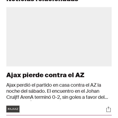
Ajax pierde contra el AZ
Ajax perdió el partido en casa contra el AZ la
noche del sábado. El encuentro en el Johan
Cruijff ArenA terminó 0-2, sin goles a favor del
equipo de Ámsterdam.
Etiquetas
Soci
#AJAAZ