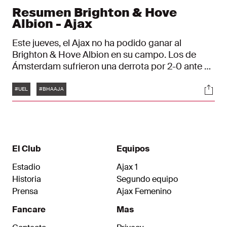
Resumen Brighton & Hove
Albion - Ajax
Este jueves, el Ajax no ha podido ganar al
Brighton & Hove Albion en su campo. Los de
Ámsterdam sufrieron una derrota por 2-0 ante el
equipo de la Premier League. Tras este resultado,
Etiquetas
Soci
los rojiblancos suman dos puntos en los tres
#UEL
#BHAAJA
primeros partidos de la fase de grupos de la Liga
Europa.
El Club
Equipos
Estadio
Ajax 1
Historia
Segundo equipo
Prensa
Ajax Femenino
Fancare
Mas