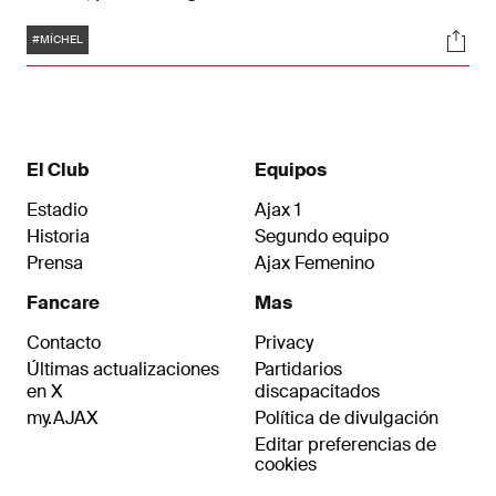
firmado un contrato como entrenador principal
Etiquetas
Soci
por dos temporadas, hasta el 30 de junio de
#MÍCHEL
2028. Más detalles sobre la composición del
nuevo cuerpo técnico se comunicarán una vez
que se hayan finalizado.
El Club
Equipos
Estadio
Ajax 1
Historia
Segundo equipo
Prensa
Ajax Femenino
Fancare
Mas
Contacto
Privacy
Últimas actualizaciones
Partidarios
en X
discapacitados
my.AJAX
Política de divulgación
Editar preferencias de
cookies