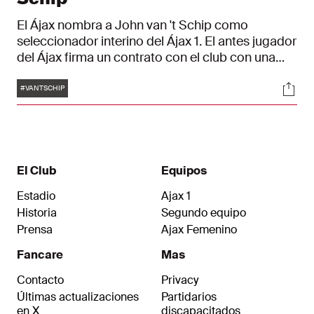
El Ájax nombra a John van 't Schip como
seleccionador interino del Ájax 1. El antes jugador
del Ájax firma un contrato con el club con una
duración del 30 de octubre de 2023 al 30 de
Etiquetas
Soci
junio de 2025. Van 't Schip y el Ájax han llegado a
#VANTSCHIP
un acuerdo por el que a partir del 1 de julio de
2024, tendrá un puesto en el equipo técnico.
El Club
Equipos
Estadio
Ajax 1
Historia
Segundo equipo
Prensa
Ajax Femenino
Fancare
Mas
Contacto
Privacy
Últimas actualizaciones
Partidarios
en X
discapacitados