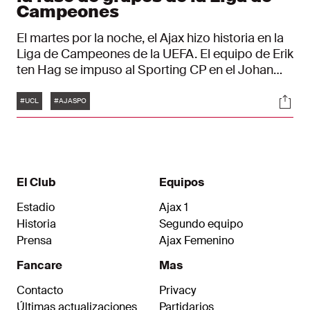
Campeones
El martes por la noche, el Ajax hizo historia en la
Liga de Campeones de la UEFA. El equipo de Erik
ten Hag se impuso al Sporting CP en el Johan
Cruijff ArenA por 4-2.
Etiquetas
Soci
#UCL
#AJASPO
El Club
Equipos
Estadio
Ajax 1
Historia
Segundo equipo
Prensa
Ajax Femenino
Fancare
Mas
Contacto
Privacy
Últimas actualizaciones
Partidarios