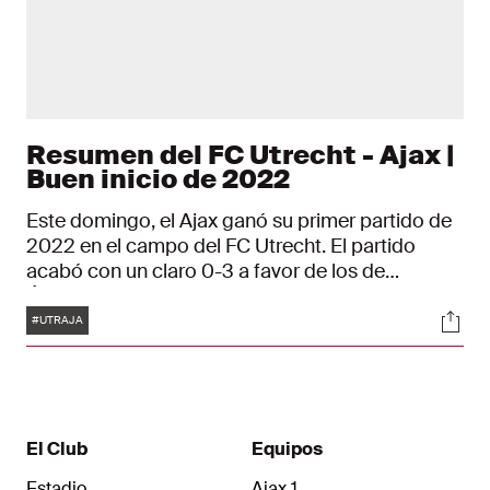
Resumen del FC Utrecht - Ajax |
Buen inicio de 2022
Este domingo, el Ajax ganó su primer partido de
2022 en el campo del FC Utrecht. El partido
acabó con un claro 0-3 a favor de los de
Ámsterdam. Brian Brobbey, que volvía a su
Etiquetas
Soci
antiguo equipo, marcó el segundo y el tercer gol
#UTRAJA
del Ajax, después de que su compañero Antony
hubiese estrenado el marcador. Todos los goles
llegaron antes del descanso.
El Club
Equipos
Estadio
Ajax 1