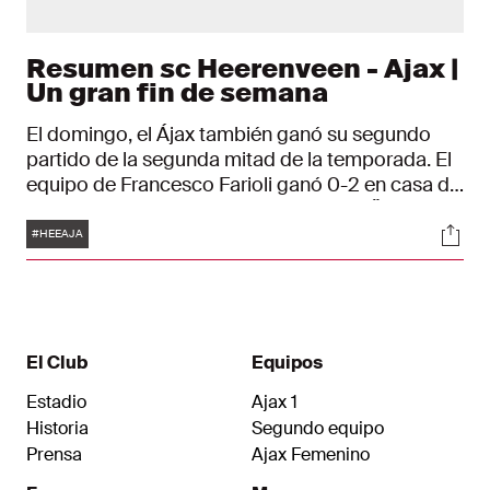
Resumen sc Heerenveen - Ajax |
Un gran fin de semana
El domingo, el Ájax también ganó su segundo
partido de la segunda mitad de la temporada. El
equipo de Francesco Farioli ganó 0-2 en casa de
los de Heerenveen con goles de Josip Šutalo y
Etiquetas
Soci
Chuba Akpom. Gracias a esta victoria, el Ájax
#HEEAJA
está a tan solo un punto del líder, el PSV.
El Club
Equipos
Estadio
Ajax 1
Historia
Segundo equipo
Prensa
Ajax Femenino