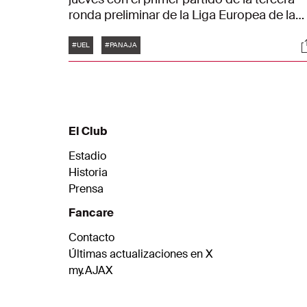
ronda preliminar de la Liga Europea de la
UEFA contra el Panathinaikos. Los
Etiquetas
S
jugadores del Ajax entrenaron primero en
#UEL
#PANAJA
Ámsterdam y después viajaron por la tarde
a Grecia. Cómo fue, lo podrás ver
perfectamente en ocho minutos.
El Club
Estadio
Historia
Prensa
Fancare
Contacto
Últimas actualizaciones en X
my.AJAX