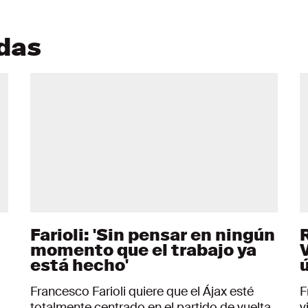
adas
Farioli: 'Sin pensar en ningún
momento que el trabajo ya
V
está hecho'
Francesco Farioli quiere que el Ájax esté
F
totalmente centrado en el partido de vuelta
v