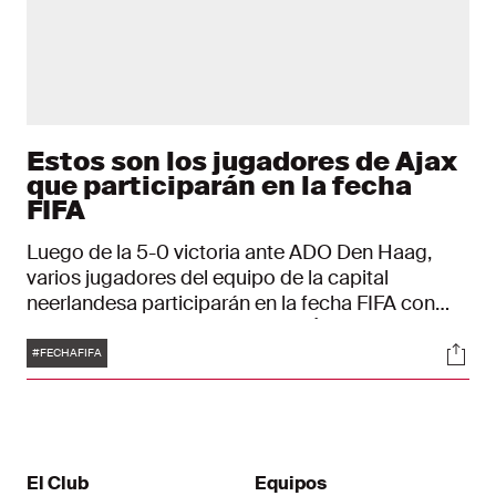
Estos son los jugadores de Ajax
que participarán en la fecha
FIFA
Luego de la 5-0 victoria ante ADO Den Haag,
varios jugadores del equipo de la capital
neerlandesa participarán en la fecha FIFA con
sus equipos nacionales. Edson Álvarez
Etiquetas
Soci
representará la selección mexicana y Maarten
#FECHAFIFA
Stekelenburg volvió a ser convocado para el
equipo nacional de los Países Bajos después de
años de ausencia. ¿Cuáles jugadores de Ajax
juegan cuándo contra qué país?
El Club
Equipos