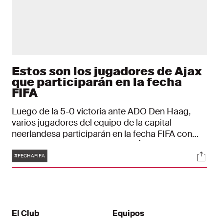
Estos son los jugadores de Ajax
que participarán en la fecha
FIFA
Luego de la 5-0 victoria ante ADO Den Haag,
varios jugadores del equipo de la capital
neerlandesa participarán en la fecha FIFA con
sus equipos nacionales. Edson Álvarez
Etiquetas
Soci
representará la selección mexicana y Maarten
#FECHAFIFA
Stekelenburg volvió a ser convocado para el
equipo nacional de los Países Bajos después de
años de ausencia. ¿Cuáles jugadores de Ajax
juegan cuándo contra qué país?
El Club
Equipos