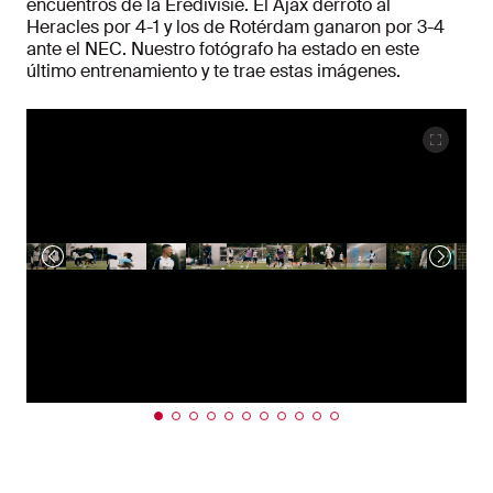
encuentros de la Eredivisie. El Ajax derrotó al
Heracles por 4-1 y los de Rotérdam ganaron por 3-4
ante el NEC. Nuestro fotógrafo ha estado en este
último entrenamiento y te trae estas imágenes.