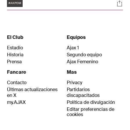
Etiquetas
Soci
junio de 2028. Ajax paga la suma total de 12,3
#AKPOM
millones de Euros al Middlesbrough F.C..Esta
cantidad puede ascender con variable a un
máximo de 14,3 millones de Euros.
El Club
Equipos
Estadio
Ajax 1
Historia
Segundo equipo
Prensa
Ajax Femenino
Fancare
Mas
Contacto
Privacy
Últimas actualizaciones
Partidarios
en X
discapacitados
my.AJAX
Política de divulgación
Editar preferencias de
cookies