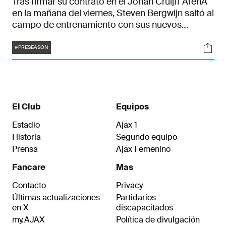
Tras firmar su contrato en el Johan Cruijff ArenA
en la mañana del viernes, Steven Bergwijn saltó al
campo de entrenamiento con sus nuevos
compañeros por primera vez. El delantero fue
Etiquetas
Soci
recibido entre aplausos, tras lo cual los
#PRESEASON
jugadores empezaron a trabajar.
El Club
Equipos
Estadio
Ajax 1
Historia
Segundo equipo
Prensa
Ajax Femenino
Fancare
Mas
Contacto
Privacy
Últimas actualizaciones
Partidarios
en X
discapacitados
my.AJAX
Política de divulgación